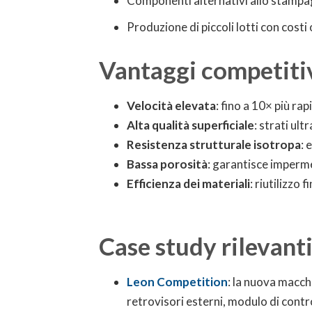
Componenti alternativi allo stampag
Produzione di piccoli lotti con costi
Vantaggi competitiv
Velocità elevata
: fino a 10× più r
Alta qualità superficiale
: strati ult
Resistenza strutturale isotropa
: 
Bassa porosità
: garantisce impermea
Efficienza dei materiali
: riutilizzo 
Case study rilevant
Leon Competition
: la nuova macch
retrovisori esterni, modulo di contr