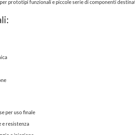
r prototipi funzionali e piccole serie di componenti destinati
li:
mica
one
se per uso finale
e e resistenza