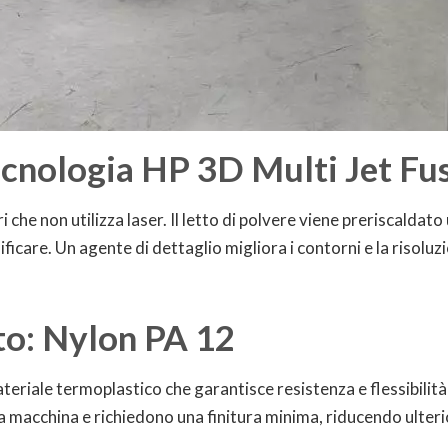
ecnologia HP 3D Multi Jet Fu
eri che non utilizza laser. Il letto di polvere viene preriscal
ificare. Un agente di dettaglio migliora i contorni e la risolu
ato: Nylon PA 12
ateriale termoplastico che garantisce resistenza e flessibilit
lla macchina e richiedono una finitura minima, riducendo ulter