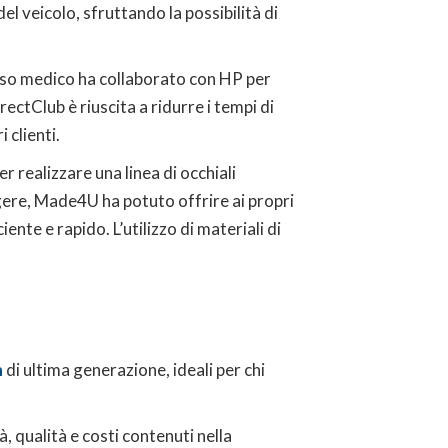
l veicolo, sfruttando la possibilità di
r uso medico ha collaborato con HP per
ectClub è riuscita a ridurre i tempi di
 clienti.
er realizzare una linea di occhiali
gere, Made4U ha potuto offrire ai propri
nte e rapido. L’utilizzo di materiali di
n
di ultima generazione, ideali per chi
, qualità e costi contenuti nella