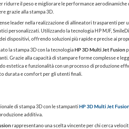
 ridurre il peso e migliorare le performance aerodinamiche de
re grazie alla stampa 3D.
tense leader nella realizzazione di allineatori trasparenti pe
tici personalizzati. Utilizzando la tecnologia HP MJF, SmileDir
ei dispositivi, offrendo soluzioni più rapide e precise ai propri
tato la stampa 3D con la tecnologia
HP 3D Multi Jet Fusion
p
nti. Grazie alla capacità di stampare forme complesse e leg
o estetica e funzionalità con un processo di produzione efficie
o durata e comfort per gli utenti finali.
ionale di stampa 3D con le stampanti
HP 3D Multi Jet Fusio
a produzione additiva.
usion
rappresentano una scelta vincente per chi cerca velocità