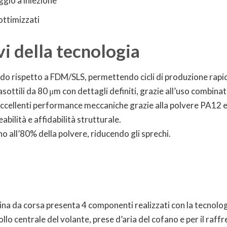
gio a iniezione
 ottimizzati
i della tecnologia
apido rispetto a FDM/SLS, permettendo cicli di produzione rapi
rasottili da 80 μm con dettagli definiti, grazie all’uso combinat
eccellenti performance meccaniche grazie alla polvere PA12 e
bilità e affidabilità strutturale.
fino all’80% della polvere, riducendo gli sprechi.
i
ina da corsa presenta 4 componenti realizzati con la tecnolog
ollo centrale del volante, prese d’aria del cofano e per il r