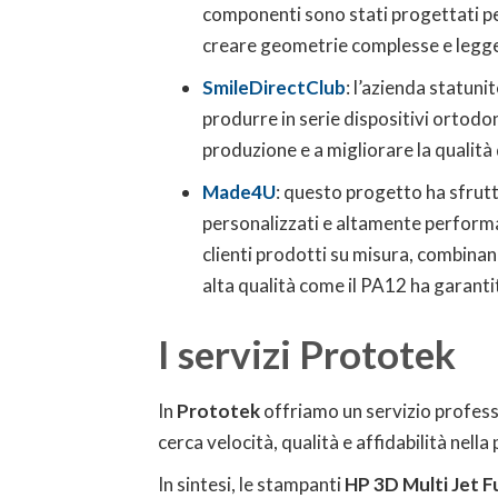
componenti sono stati progettati per
creare geometrie complesse e legge
SmileDirectClub
: l’azienda statuni
produrre in serie dispositivi ortodon
produzione e a migliorare la qualità d
Made4U
: questo progetto ha sfrut
personalizzati e altamente performa
clienti prodotti su misura, combinand
alta qualità come il PA12 ha garantit
I servizi Prototek
In
Prototek
offriamo un servizio profess
cerca velocità, qualità e affidabilità nell
In sintesi, le stampanti
HP 3D Multi Jet F