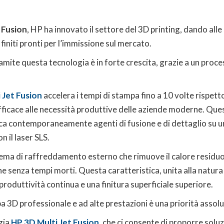
 Fusion
, HP ha innovato il settore del 3D printing, dando alle
finiti pronti per l’immissione sul mercato.
ramite questa tecnologia è in forte crescita, grazie a un proc
 Jet Fusion
accelera i tempi di stampa fino a 10 volte rispett
icace alle necessità produttive delle aziende moderne. Quest
ica contemporaneamente agenti di fusione e di dettaglio su un 
 il laser SLS.
tema di raffreddamento esterno che rimuove il calore residuo
e senza tempi morti. Questa caratteristica, unita alla natura
produttività continua e una finitura superficiale superiore.
a 3D professionale e ad alte prestazioni è una priorità assolu
ogia
HP 3D Multi Jet Fusion
, che ci consente di proporre solu