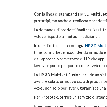
Con la linea di stampanti
HP 3D Multi Jet
prototipi, ma anche di realizzare prodotti 
La domanda di prodotti finali realizzati t
veloce rispetto ai metodi tradizionali.
In quest’ottica, la tecnologia
HP 3D Multi
time‑to‑market e rispondendo in modo eff
dall’approccio brevettato di HP, che appl
lavorare punto per punto come avviene con
La
HP 3D Multi Jet Fusion
include un sis
avviare subito un nuovo ciclo di produzion
voxel, non solo per layer), garantisce una 
Per Prototek, offrire un servizio di stamp
È per questo che ci affidiamo alla tecnol