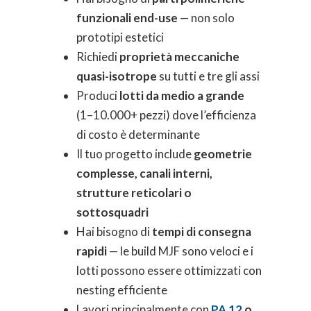
funzionali end-use
— non solo
prototipi estetici
Richiedi
proprietà meccaniche
quasi-isotrope
su tutti e tre gli assi
Produci
lotti da medio a grande
(1–10.000+ pezzi) dove l’efficienza
di costo è determinante
Il tuo progetto include
geometrie
complesse, canali interni,
strutture reticolari o
sottosquadri
Hai bisogno di
tempi di consegna
rapidi
— le build MJF sono veloci e i
lotti possono essere ottimizzati con
nesting efficiente
Lavori principalmente con
PA 12
o