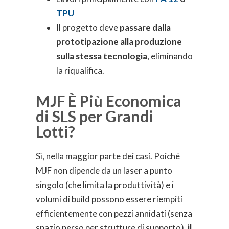
TPU
Il progetto deve
passare dalla
prototipazione alla produzione
sulla stessa tecnologia
, eliminando
la riqualifica.
MJF È Più Economica
di SLS per Grandi
Lotti?
Sì, nella maggior parte dei casi. Poiché
MJF non dipende da un laser a punto
singolo (che limita la produttività) e i
volumi di build possono essere riempiti
efficientemente con pezzi annidati (senza
spazio perso per strutture di supporto),
il