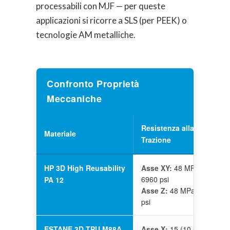
processabili con MJF — per queste
applicazioni si ricorre a SLS (per PEEK) o
tecnologie AM metalliche.
Confronto Proprietà
Meccaniche
Resistenza alla
Materiale
Trazione
HP 3D High Reusability
Asse XY:
48 MPa /
6960 psi
PA 12
Asse Z:
48 MPa / 6960
psi
ESTANE 3D TPU M88A
Asse X:
15 (10.5) MPa