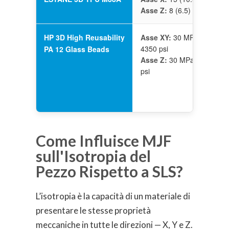
Asse Z:
8 (6.5) MPa
HP 3D High Reusability
Asse XY:
30 MPa /
4350 psi
PA 12 Glass Beads
Asse Z:
30 MPa / 4350
psi
Come Influisce MJF
sull'Isotropia del
Pezzo Rispetto a SLS?
L’isotropia è la capacità di un materiale di
presentare le stesse proprietà
meccaniche in tutte le direzioni — X, Y e Z.