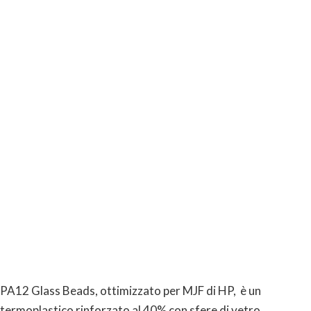
PA12 Glass Beads, ottimizzato per MJF di HP, è un
termoplastico rinforzato al 40% con sfere di vetro