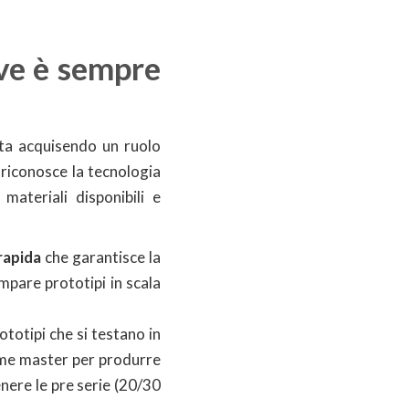
ive è sempre
ta acquisendo un ruolo
 riconosce la tecnologia
ateriali disponibili e
rapida
che garantisce la
ampare prototipi in scala
totipi che si testano in
come master per produrre
enere le pre serie (20/30