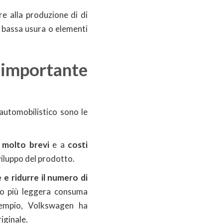
e alla produzione di di
 a bassa usura o elementi
mportante
 automobilistico sono le
i molto brevi
e a
costi
viluppo del prodotto.
 e ridurre il numero di
uto più leggera consuma
sempio, Volkswagen ha
iginale.