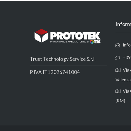
Inform
info
+39
Trust Technology Service S.r.l.
Via 
P.IVA IT12026741004
Valenza
Via 
(RM)