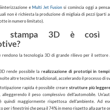
Sinterizzazione e
Multi Jet Fusion
si comincia oggi a pensar
quali non è richiesta la produzione di migliaia di pezzi (parti
otte in numero limitato).
a stampa 3D è così i
otive?
he rendono la tecnologia 3D di grande rilievo per il settore
 3D rende possibile la r
ealizzazione di prototipi in temp
molte altre tecniche tradizionali, accelerando il processo di s
rototipazione rapida è possibile creare
strutture più leggere
, alleggerendo il peso complessivo dell’automobile. Un’a
 quindi maggiormente rispettosa dell’ambiente. Ad e
 per i finestrini che pesa il 74% in meno rispetto alla parte or