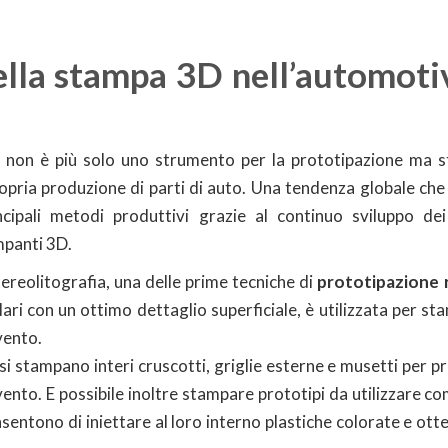
della stampa 3D nell’automot
 non è più solo uno strumento per la prototipazione ma s
ropria produzione di parti di auto. Una tendenza globale che
pali metodi produttivi grazie al continuo sviluppo dei m
mpanti 3D.
tereolitografia, una delle prime tecniche di
prototipazione 
lari con un ottimo dettaglio superficiale, è utilizzata per st
 vento.
i stampano interi cruscotti, griglie esterne e musetti per pro
l vento. E possibile inoltre stampare prototipi da utilizzare 
nsentono di iniettare al loro interno plastiche colorate e ott