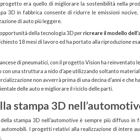
progetto era quello di migliorare la sostenibilità nella pro
ampa 3D in fabbrica consente di ridurre le emissioni nocive, i
zzazione di auto più leggere.
’opportunità della tecnologia 3D per
ricreare il modello del
chiesto 18 mesi di lavoro ed ha portato alla riproduzione es
)
ancese di pneumatici, con il progetto Vision ha reinventato le
con una struttura a nido d’ape utilizzando soltanto material
rcializzazione non avverrà prima di una decina d’anni e che h
entale delle auto e migliorare il riciclo delle parti.
ella stampa 3D nell’automotiv
o della stampa 3D nell’automotive è sempre più diffuso in f
i automobili. I progetti relativi alla realizzazione di intere 
.