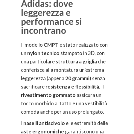
Adidas: dove
leggerezza e
performance si
incontrano
Il modello
CMPT
è stato realizzato con
un
nylon tecnico
stampato in 3D, con
una particolare
struttura a griglia
che
conferisce alla montatura un’estrema
leggerezza (appena
20 grammi
) senza
sacrificare
resistenza e flessibilità
. Il
rivestimento gommato
assicura un
tocco morbido al tatto e una vestibilità
comoda anche per un uso prolungato.
I
naselli antiscivolo
e le estremità delle
aste ergonomiche
garantiscono una