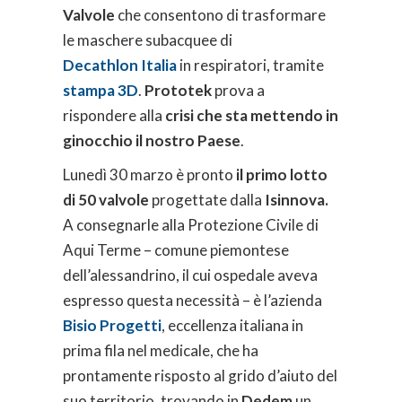
Valvole
che consentono di trasformare
le maschere subacquee di
Decathlon Italia
in respiratori, tramite
stampa 3D
.
Prototek
prova a
rispondere alla
crisi che sta mettendo in
ginocchio il nostro Paese
.
Lunedì 30 marzo è pronto
il primo lotto
di 50 valvole
progettate dalla
Isinnova.
A consegnarle alla Protezione Civile di
Aqui Terme – comune piemontese
dell’alessandrino, il cui ospedale aveva
espresso questa necessità – è l’azienda
Bisio Progetti
, eccellenza italiana in
prima fila nel medicale, che ha
prontamente risposto al grido d’aiuto del
suo territorio, trovando in
Dedem
un