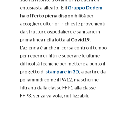
entusiasta alleato. E
il
Gruppo Dedem
ha offerto piena disponibilità
per
accogliere ulteriori richieste provenienti
da strutture ospedaliere e sanitarie in
prima linea nella lotta al
Covid19
.
L’azienda è anche in corsa contro il tempo
per reperire i filtri e superare le ultime
difficoltà tecniche per mettere a punto il
progetto di
stampare in 3D
,
a partire da
poliammidi come il PA12, mascherine
filtranti dalla classe FFP1 alla classe
FFP3, senza valvola, riutilizzabili.